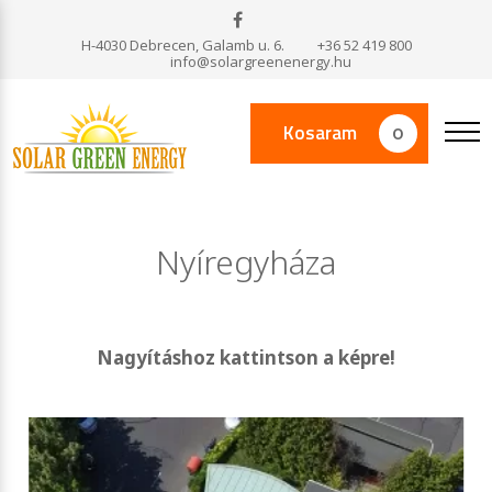
H-4030 Debrecen, Galamb u. 6.
+36 52 419 800
info@solargreenenergy.hu
Kosaram
0
Nyíregyháza
Nagyításhoz kattintson a képre!