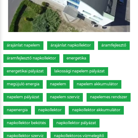
árajánlat napelem
árajánlat napkollektor
áramfejlesztő
áramfejlesztő napkollektor
energetika
energetikai pályázat
lakossági napelem pályázat
megújuló energia
napelem
napelem akkumulátor
napelem pályázat
napelem szerviz
napelemes rendszer
napenergia
napkollektor
napkollektor akkumulátor
napkollektor bekötés
napkollektor pályázat
napkollektor szerviz
napkollektoros vízmelegítő