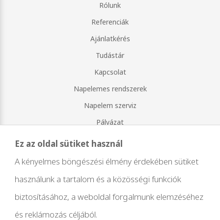
Rólunk
Referenciák
Ajánlatkérés
Tudástár
Kapcsolat
Napelemes rendszerek
Napelem szerviz
Pályázat
ÁSZF
Ez az oldal sütiket használ
Ez az oldal sütiket használ
Adatvédelmi nyilatkozat
A kényelmes böngészési élmény érdekében sütiket
A kényelmes böngészési élmény érdekében sütiket
A napenergiáról
használunk a tartalom és a közösségi funkciók
használunk a tartalom és a közösségi funkciók
weboldal készítés
biztosításához, a weboldal forgalmunk elemzéséhez
biztosításához, a weboldal forgalmunk elemzéséhez
és reklámozás céljából.
és reklámozás céljából.