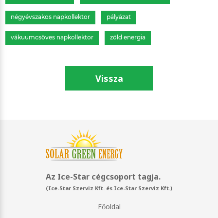
négyévszakos napkollektor
pályázat
vákuumcsöves napkollektor
zöld energia
Vissza
Az Ice-Star cégcsoport tagja.
(Ice-Star Szerviz Kft. és Ice-Star Szerviz Kft.)
Főoldal